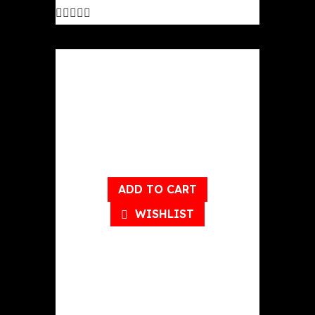
out
of
5
ADD TO CART
WISHLIST