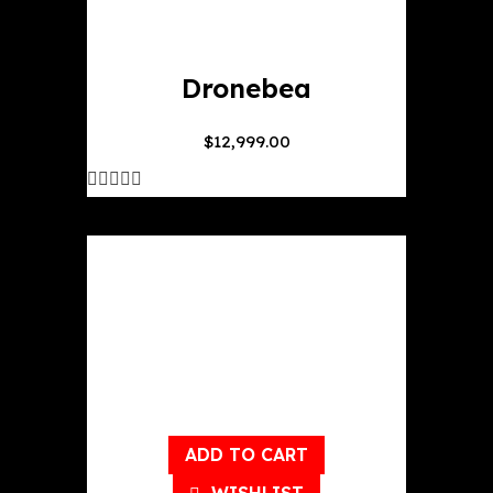
Dronebea
$
12,999.00
out
of
5
ADD TO CART