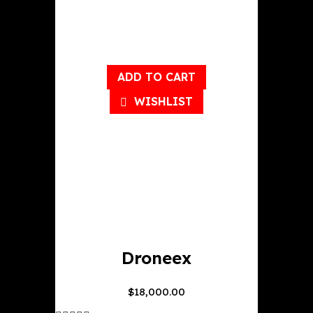
ADD TO CART
WISHLIST
Droneex
$
18,000.00