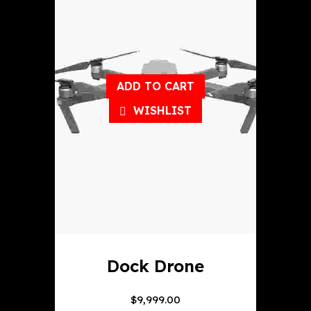
ADD TO CART
WISHLIST
Dock Drone
$
9,999.00