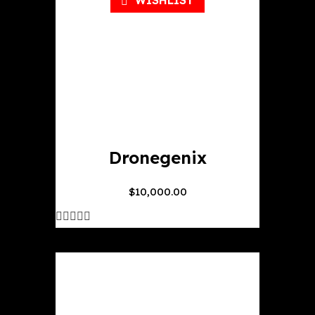
WISHLIST
Dronegenix
$
10,000.00
out
of
5