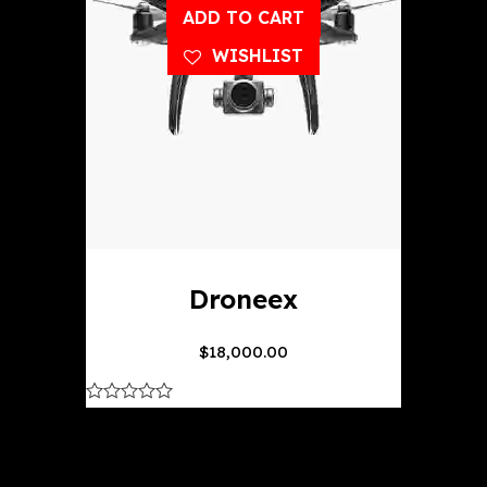
ADD TO CART
WISHLIST
Droneex
$
18,000.00
out
of
5