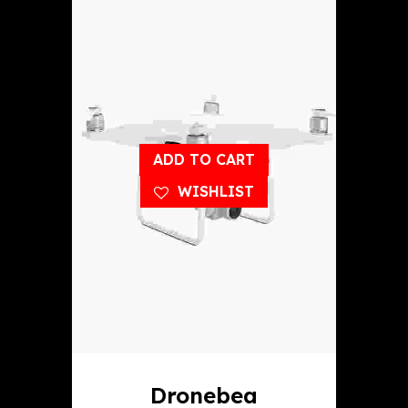
ADD TO CART
WISHLIST
Dronebea