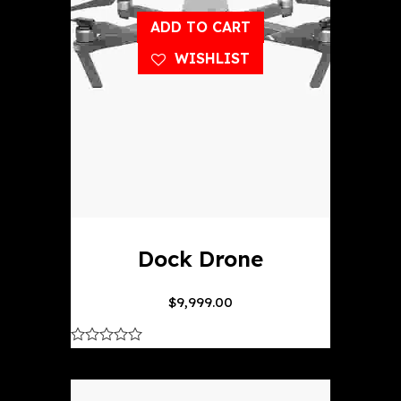
ADD TO CART
WISHLIST
Dock Drone
$
9,999.00
out
of
5