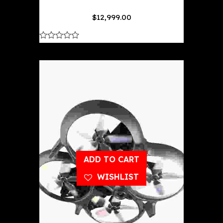
$
12,999.00
out
of
5
ADD TO CART
WISHLIST